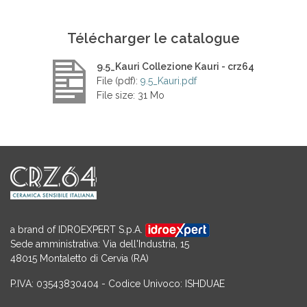
Télécharger le catalogue
9.5_Kauri Collezione Kauri - crz64
File (pdf):
9.5_Kauri.pdf
File size: 31 Mo
a brand of IDROEXPERT S.p.A.
Sede amministrativa: Via dell'Industria, 15
48015 Montaletto di Cervia (RA)
P.IVA: 03543830404 - Codice Univoco: ISHDUAE