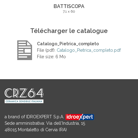
BATTISCOPA
7,1 x 60
Télécharger le catalogue
Catalogo_Pietrica_completo
File (pdf):
Catalogo_Pietrica_completo.pdf
File size: 6 Mo
a brand of IDROEXPERT S.p.A.
Sede amministrativa: Via dell'Industria, 15
48015 Montaletto di Cervia (RA)