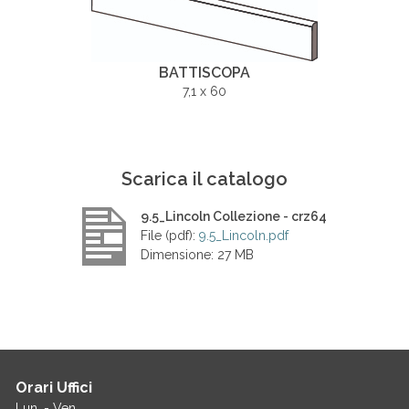
BATTISCOPA
7,1 x 60
Scarica il catalogo
9.5_Lincoln Collezione - crz64
File (pdf):
9.5_Lincoln.pdf
Dimensione: 27 MB
Orari Uffici
Lun. - Ven.