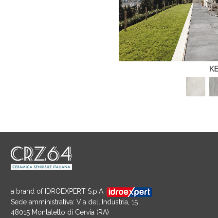
K
a brand of IDROEXPERT S.p.A.
Sede amministrativa: Via dell'Industria, 15
48015 Montaletto di Cervia (RA)