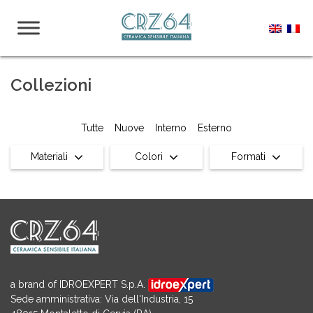
Collezioni
Tutte
Nuove
Interno
Esterno
Materiali
Colori
Formati
a brand of IDROEXPERT S.p.A.
Sede amministrativa: Via dell'Industria, 15