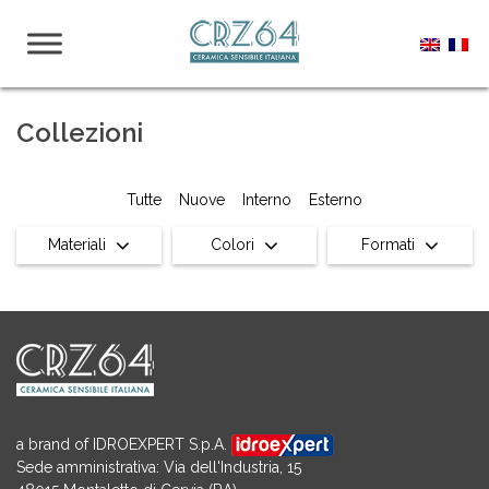
Collezioni
Tutte
Nuove
Interno
Esterno
Materiali
Colori
Formati
a brand of IDROEXPERT S.p.A.
Sede amministrativa: Via dell'Industria, 15